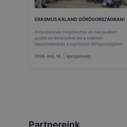
beállításán
automatikus
Felhívjuk f
ERASMUS KALAND GÖRÖGORSZÁGBAN!
folyamatai
megakadályo
A Handleresek megérkeztek és már javában
lesznek kép
gyűjtik az élményeket (és a szakmai
tervezettől
tapasztalatokat) a napfényes Görögországban!
2026. máj. 18.
Igazgatóság
Partnereink