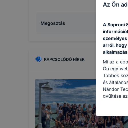
Az Ön ad
Megosztás
A Soproni 
információ
személyes 
arról, hogy
alkalmazásá
KAPCSOLÓDÓ HÍREK
Mi az a coo
Ön egy web
Többek közö
és általáno
Nándor Tec
gyűjtése az
felméréséve
így megtudh
ismét meglá
tudja kika