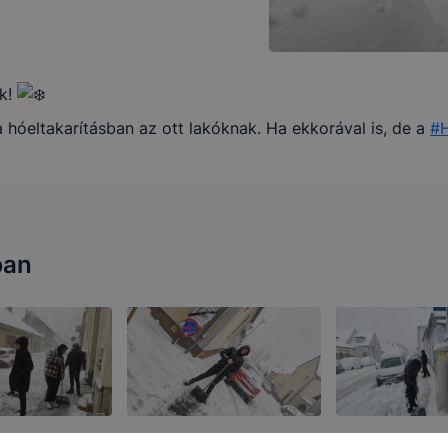
nk!
hóeltakarításban az ott lakóknak. Ha ekkorával is, de a
#H
ban