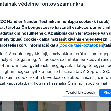
atainak védelme fontos számunkra
SZC Handler Nándor Technikum honlapja cookie-k (sütik)
kat tárol az Ön böngészésre használt eszközén, amely in
adatnak minősülhetnek. Az alábbiakban lehetősége van 
 mely típusú cookie-k alkalmazását kívánja engedélyezni.
ról teljeskörű információkat a
Cookie tájékoztatóban
talá
kie? A cookie egy kis fájl, amely akkor kerül a számítógép
helyet látogat meg. A cookie-k számtalan funkcióval rend
tt információt gyűjtenek, megjegyzik a látogató egyéni beá
sságban megkönnyítik a honlap használatát. A Soproni SZC
hnikum a cookie-kat a következő célokból használja: info
zal kapcsolatban, hogyan használja Ön a honlapot -annak
l, hogy a honlap melyik részeit látogatja, vagy használja l
További lehetőségek
Mind
atjuk, hogyan biztosítsunk Önnek még jobb felhasználói é
togatja oldalunkat, honlap fejlesztése. Hogyan ellenőrizhe
pcsolni a cookie-kat? Minden modern böngésző engedélyezi