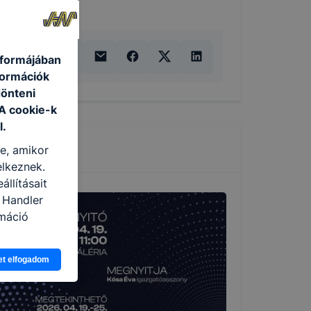
 formájában
formációk
dönteni
 A cookie-k
l.
re, amikor
elkeznek.
llításait
 Handler
rmáció
eginkább,
et elfogadom
lményt, ha
ti és hogyan
 a cookie-k