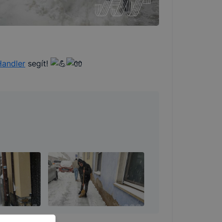
andler
segít!