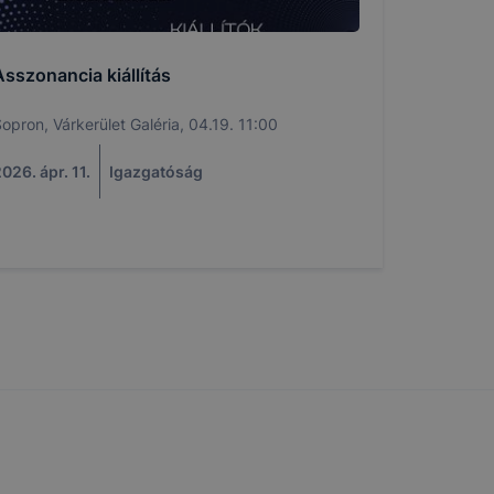
t
thatók.
tóságának és
Asszonancia kiállítás
mazásának
 nem
opron, Várkerület Galéria, 04.19. 11:00
 a honlap a
026. ápr. 11.
Igazgatóság