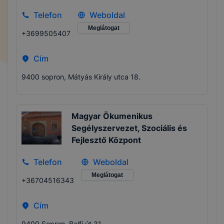
Telefon
Weboldal
Meglátogat
+3699505407
Cím
9400 sopron, Mátyás Király utca 18.
Magyar Ökumenikus
Segélyszervezet, Szociális és
Fejlesztő Központ
Telefon
Weboldal
Meglátogat
+36704516343
Cím
9400 Sopron, Balfi út 31.