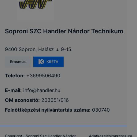
Soproni SZC Handler Nándor Technikum
9400 Sopron, Halász u. 9-15.
Erasmus
KRÉTA
Telefon:
+3699506490
E-mail:
info@handler.hu
OM azonosító:
203051/016
Felnőttképzési nyilvántartás száma:
030740
Copyright - Soproni Szc Handler Nándor
Adatkezelés
Impresszum