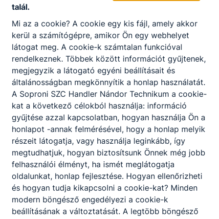
talál.
Meglátogat
+3699518100
Mi az a cookie? A cookie egy kis fájl, amely akkor
kerül a számítógépre, amikor Ön egy webhelyet
Cím
látogat meg. A cookie-k számtalan funkcióval
9400 Sopron, Bajcsy-Zsilinszky utca 4.
rendelkeznek. Többek között információt gyűjtenek,
megjegyzik a látogató egyéni beállításait és
általánosságban megkönnyítik a honlap használatát.
Soproni Erzsébet Oktató Kórház
A Soproni SZC Handler Nándor Technikum a cookie-
és Rehabilitációs Intézet
kat a következő célokból használja: információ
gyűjtése azzal kapcsolatban, hogyan használja Ön a
Telefon
Weboldal
honlapot -annak felmérésével, hogy a honlap melyik
Meglátogat
részeit látogatja, vagy használja leginkább, így
+3699514200
megtudhatjuk, hogyan biztosítsunk Önnek még jobb
felhasználói élményt, ha ismét meglátogatja
Cím
oldalunkat, honlap fejlesztése. Hogyan ellenőrizheti
9400 Sopron, Győri út 15.
és hogyan tudja kikapcsolni a cookie-kat? Minden
modern böngésző engedélyezi a cookie-k
beállításának a változtatását. A legtöbb böngésző