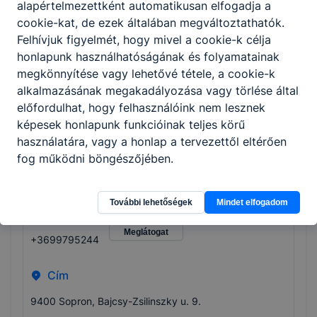
alapértelmezettként automatikusan elfogadja a
Soproni Szakképzési Centrum
cookie-kat, de ezek általában megváltoztathatók.
Felhívjuk figyelmét, hogy mivel a cookie-k célja
Telefon
Weboldal
honlapunk használhatóságának és folyamatainak
Meglátogat
+3699311916
megkönnyítése vagy lehetővé tétele, a cookie-k
alkalmazásának megakadályozása vagy törlése által
Cím
előfordulhat, hogy felhasználóink nem lesznek
képesek honlapunk funkcióinak teljes körű
9400 Sopron Virágoskert utca 7.
használatára, vagy a honlap a tervezettől eltérően
fog működni böngészőjében.
Soproni Tankerületi Központ
További lehetőségek
Mindet elfogadom
Telefon
Weboldal
Meglátogat
+3699795244
Cím
9400 Sopron, Bajcsy-Zsilinszky u. 9.