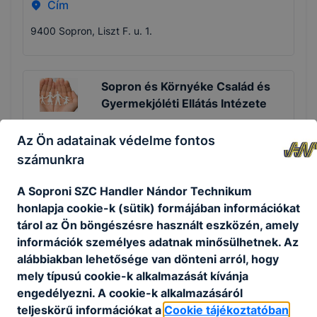
Cím
9400 Sopron, Liszt F. u. 1.
Sopron és Környéke Család és
Gyermekjóléti Ellátás Intézete
Telefon
Weboldal
Az Ön adatainak védelme fontos
Meglátogat
számunkra
+3699524361
A Soproni SZC Handler Nándor Technikum
Cím
honlapja cookie-k (sütik) formájában információkat
9400 Sopron, Vasvári Pál u. 2/a
tárol az Ön böngészésre használt eszközén, amely
információk személyes adatnak minősülhetnek. Az
alábbiakban lehetősége van dönteni arról, hogy
mely típusú cookie-k alkalmazását kívánja
Soproni Egyetem
engedélyezni. A cookie-k alkalmazásáról
Telefon
Weboldal
teljeskörű információkat a
Cookie tájékoztatóban