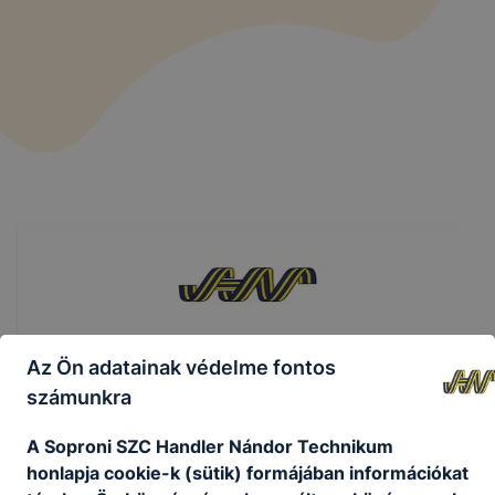
Soproni SZC Handler Nándor
Az Ön adatainak védelme fontos
Technikum
számunkra
A Soproni SZC Handler Nándor Technikum
honlapja cookie-k (sütik) formájában információkat
Telefon
:
+3699506490