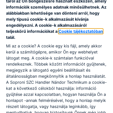
tárol az Ön böngészésre használt eszközén, amely
információk személyes adatnak minősülhetnek. Az
alábbiakban lehetősége van dönteni arról, hogy
Központi ügyfélszolgálat
:
+3699506490
mely típusú cookie-k alkalmazását kívánja
engedélyezni. A cookie-k alkalmazásáról
teljeskörű információkat a
Cookie tájékoztatóban
E-mail cím
:
info@handler.hu
talál.
Mi az a cookie? A cookie egy kis fájl, amely akkor
kerül a számítógépre, amikor Ön egy webhelyet
Székhely
:
9400 Sopron, Halász u. 9-15.
látogat meg. A cookie-k számtalan funkcióval
rendelkeznek. Többek között információt gyűjtenek,
megjegyzik a látogató egyéni beállításait és
általánosságban megkönnyítik a honlap használatát.
Postacím
:
Tanműhely: 9400 Sopron,
A Soproni SZC Handler Nándor Technikum a cookie-
Hőközpont u. 1.
kat a következő célokból használja: információ
gyűjtése azzal kapcsolatban, hogyan használja Ön a
honlapot -annak felmérésével, hogy a honlap melyik
OM azonosító
:
203051/016
részeit látogatja, vagy használja leginkább, így
megtudhatjuk, hogyan biztosítsunk Önnek még jobb