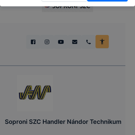
Soproni SZC Handler Nándor Technikum