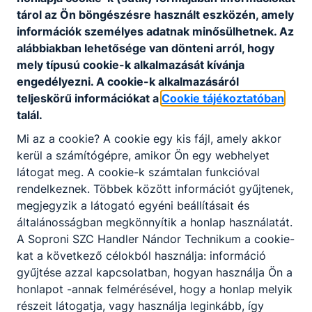
alkalmasság)
tárol az Ön böngészésre használt eszközén, amely
- Kőműves (1 év, Építőipari gyakorlat és Eü
információk személyes adatnak minősülhetnek. Az
alkalmasság)
alábbiakban lehetősége van dönteni arról, hogy
- Szárazépítő (1 év, Építőipari gyakorlat és Eü
mely típusú cookie-k alkalmazását kívánja
alkalmasság)
engedélyezni. A cookie-k alkalmazásáról
- Szigetelő (1 év, Építőipari gyakorlat és Eü
teljeskörű információkat a
Cookie tájékoztatóban
alkalmasság)
talál.
- Asztalos (1,5 év, 8 elvégzett osztály és Eü
Mi az a cookie? A cookie egy kis fájl, amely akkor
alkalmasság)
kerül a számítógépre, amikor Ön egy webhelyet
- Informatikai rendszer- és alkalmazás üzemeltető
látogat meg. A cookie-k számtalan funkcióval
(1,5 év, Érettségi és Eü alkalmasság)
rendelkeznek. Többek között információt gyűjtenek,
- Divatszabó (1,5 év, 8 elvégzett osztály és Eü
megjegyzik a látogató egyéni beállításait és
alkalmasság)
általánosságban megkönnyítik a honlap használatát.
- Grafikus (1,5 év, Érettségi és Eü alkalmasság)
A Soproni SZC Handler Nándor Technikum a cookie-
- Oktatási szakasszisztens (1,5 év, Érettségi és Eü
kat a következő célokból használja: információ
alkalmasság)
gyűjtése azzal kapcsolatban, hogyan használja Ön a
- Fodrász (1,5 év, Érettségi és Eü alkalmasság)
honlapot -annak felmérésével, hogy a honlap melyik
részeit látogatja, vagy használja leginkább, így