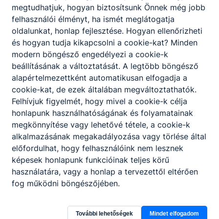
A jelentkezési lapot csak gmail.com-os e-mail
megtudhatjuk, hogyan biztosítsunk Önnek még jobb
címmel tudja kitölteni!
Ha nincs Önnek, akkor
felhasználói élményt, ha ismét meglátogatja
kérem hozzon létre egyet!
oldalunkat, honlap fejlesztése. Hogyan ellenőrizheti
és hogyan tudja kikapcsolni a cookie-kat? Minden
A jelentkezési lap erre a linkre kattintva érhető el.
modern böngésző engedélyezi a cookie-k
beállításának a változtatását. A legtöbb böngésző
alapértelmezettként automatikusan elfogadja a
cookie-kat, de ezek általában megváltoztathatók.
Felhívjuk figyelmét, hogy mivel a cookie-k célja
honlapunk használhatóságának és folyamatainak
Partnereink
megkönnyítése vagy lehetővé tétele, a cookie-k
alkalmazásának megakadályozása vagy törlése által
előfordulhat, hogy felhasználóink nem lesznek
képesek honlapunk funkcióinak teljes körű
használatára, vagy a honlap a tervezettől eltérően
fog működni böngészőjében.
További lehetőségek
Mindet elfogadom