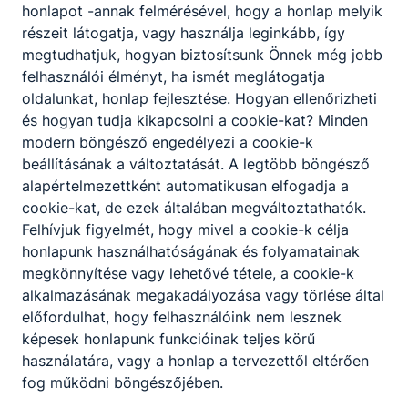
honlapot -annak felmérésével, hogy a honlap melyik
részeit látogatja, vagy használja leginkább, így
megtudhatjuk, hogyan biztosítsunk Önnek még jobb
felhasználói élményt, ha ismét meglátogatja
oldalunkat, honlap fejlesztése. Hogyan ellenőrizheti
és hogyan tudja kikapcsolni a cookie-kat? Minden
modern böngésző engedélyezi a cookie-k
beállításának a változtatását. A legtöbb böngésző
alapértelmezettként automatikusan elfogadja a
cookie-kat, de ezek általában megváltoztathatók.
Felhívjuk figyelmét, hogy mivel a cookie-k célja
honlapunk használhatóságának és folyamatainak
megkönnyítése vagy lehetővé tétele, a cookie-k
alkalmazásának megakadályozása vagy törlése által
előfordulhat, hogy felhasználóink nem lesznek
képesek honlapunk funkcióinak teljes körű
használatára, vagy a honlap a tervezettől eltérően
fog működni böngészőjében.