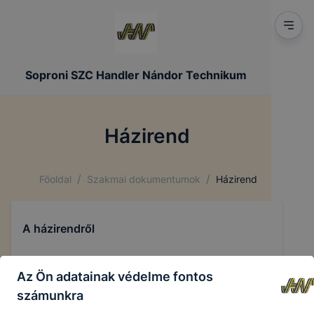
Soproni SZC Handler Nándor Technikum
Házirend
/
/
Főoldal
Szakmai dokumentumok
Házirend
A házirendről
Az Ön adatainak védelme fontos
számunkra