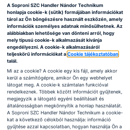
A Soproni SZC Handler Nándor Technikum
honlapja cookie-k (sütik) formájában információkat
Házirend
tárol az Ön böngészésre használt eszközén, amely
információk személyes adatnak minősülhetnek. Az
A házirend a következő linkről tölthető le
alábbiakban lehetősége van dönteni arról, hogy
mely típusú cookie-k alkalmazását kívánja
Házirend
engedélyezni. A cookie-k alkalmazásáról
teljeskörű információkat a
Cookie tájékoztatóban
talál.
Mi az a cookie? A cookie egy kis fájl, amely akkor
kerül a számítógépre, amikor Ön egy webhelyet
látogat meg. A cookie-k számtalan funkcióval
rendelkeznek. Többek között információt gyűjtenek,
Partnereink
megjegyzik a látogató egyéni beállításait és
általánosságban megkönnyítik a honlap használatát.
A Soproni SZC Handler Nándor Technikum a cookie-
kat a következő célokból használja: információ
gyűjtése azzal kapcsolatban, hogyan használja Ön a