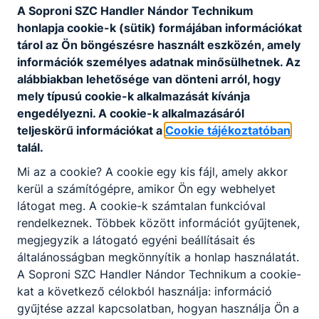
A Soproni SZC Handler Nándor Technikum
404
honlapja cookie-k (sütik) formájában információkat
tárol az Ön böngészésre használt eszközén, amely
információk személyes adatnak minősülhetnek. Az
alábbiakban lehetősége van dönteni arról, hogy
mely típusú cookie-k alkalmazását kívánja
engedélyezni. A cookie-k alkalmazásáról
teljeskörű információkat a
Cookie tájékoztatóban
A keresett oldal nem található.
talál.
Mi az a cookie? A cookie egy kis fájl, amely akkor
kerül a számítógépre, amikor Ön egy webhelyet
Vissza a főoldalra
látogat meg. A cookie-k számtalan funkcióval
rendelkeznek. Többek között információt gyűjtenek,
megjegyzik a látogató egyéni beállításait és
általánosságban megkönnyítik a honlap használatát.
A Soproni SZC Handler Nándor Technikum a cookie-
kat a következő célokból használja: információ
gyűjtése azzal kapcsolatban, hogyan használja Ön a