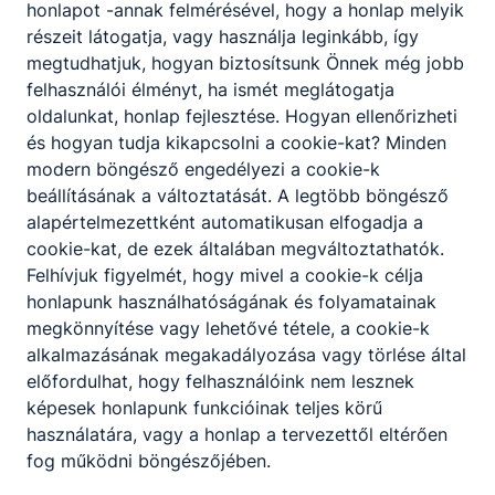
honlapot -annak felmérésével, hogy a honlap melyik
részeit látogatja, vagy használja leginkább, így
megtudhatjuk, hogyan biztosítsunk Önnek még jobb
Partnereink
felhasználói élményt, ha ismét meglátogatja
oldalunkat, honlap fejlesztése. Hogyan ellenőrizheti
és hogyan tudja kikapcsolni a cookie-kat? Minden
modern böngésző engedélyezi a cookie-k
beállításának a változtatását. A legtöbb böngésző
alapértelmezettként automatikusan elfogadja a
cookie-kat, de ezek általában megváltoztathatók.
Felhívjuk figyelmét, hogy mivel a cookie-k célja
honlapunk használhatóságának és folyamatainak
megkönnyítése vagy lehetővé tétele, a cookie-k
alkalmazásának megakadályozása vagy törlése által
előfordulhat, hogy felhasználóink nem lesznek
képesek honlapunk funkcióinak teljes körű
használatára, vagy a honlap a tervezettől eltérően
fog működni böngészőjében.