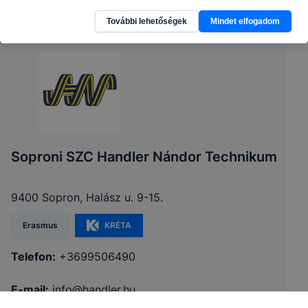
További lehetőségek
Mindet elfogadom
Soproni SZC Handler Nándor Technikum
9400 Sopron, Halász u. 9-15.
Erasmus
KRÉTA
Telefon:
+3699506490
E-mail:
info@handler.hu