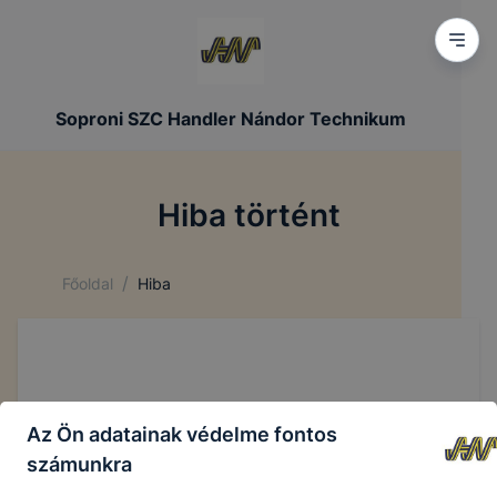
Soproni SZC Handler Nándor Technikum
Hiba történt
/
Főoldal
Hiba
Az Ön adatainak védelme fontos
számunkra